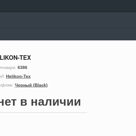
LIKON-TEX
 товара:
6386
нд:
Helikon-Tex
уфляж:
Черный (Black)
нет в наличии