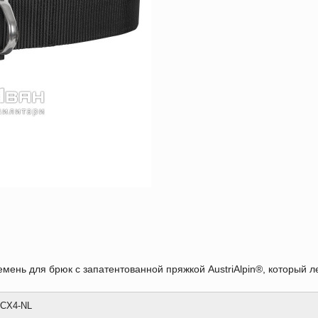
емень для брюк с запатентованной пряжкой AustriAlpin®, который л
-CX4-NL